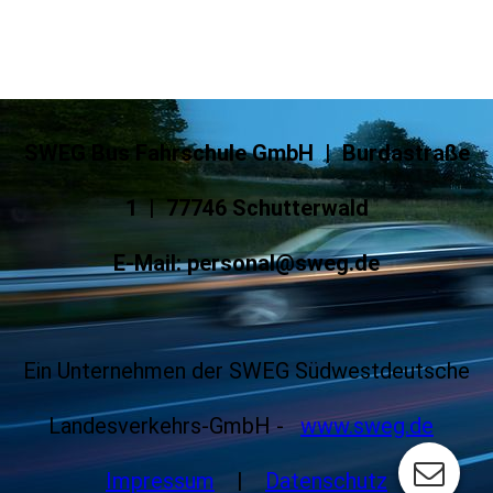
SWEG Bus Fahrschule GmbH | Burdastraße
1 | 77746 Schutterwald
E-Mail: personal@sweg.de
Ein Unternehmen der SWEG Südwestdeutsche
Landesverkehrs-GmbH -
www.sweg.de
Impressum
|
Datenschutz